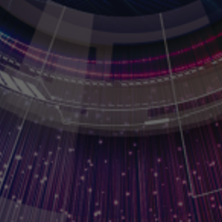
024 동계 프로그
KCVS 2024 WPC
February 23 (Fri)
Workshop/Tutorial: February 23, Online Virtual