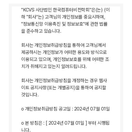
2026
2025
2024
"KCVS 사단법인 한국컴퓨터비전학회"은(는) (이
KCVS
KCCV
KCCV
하 "회사"는) 고객님의 개인정보를 중요시하며,
2024 WPC
2023
2022
"정보통신망 이용촉진 및 정보보호"에 관한 법률
KCCV
KCCV
KCCV2019
을 준수하고 있습니다.
2021
2020
회사는 개인정보취급방침을 통하여 고객님께서
KCCV2018
KCCV2017
KCCV2016
제공하시는 개인정보가 어떠한 용도와 방식으로
KCCV2015
KCCV2014
이용되고 있으며, 개인정보보호를 위해 어떠한 조
치가 취해지고 있는지 알려드립니다.
커뮤니티
회사는 개인정보취급방침을 개정하는 경우 웹사
이트 공지사항(또는 개별공지)을 통하여 공지할
공지사항
학회일정
자료실
것입니다.
ο 개인정보취급방침 공고일 : 2024년 07월 01일
한국컴퓨터비전학회 소개
학회정관
개인정보처리방침
찾아오시는 길
ο 본 방침은 : [ 2024년 07월 01일 ] 부터 시행됩
니다.