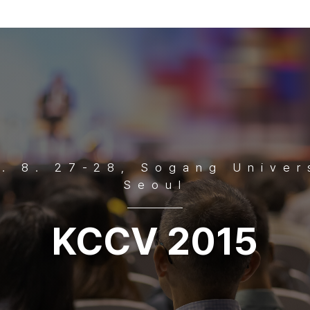
. 8. 27-28, Sogang Univer
Seoul
KCCV 2015