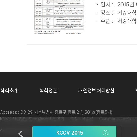
· 일시 : 2015년 8
· 장소 : 서강대학
· 주관 : 서강대
학회소개
학회정관
개인정보처리방침
Address : 03129 서울특별시 종로구 종로 211, 301호(종로5가)
KCVS 사단법인 한국컴퓨터비전학회 회장 : 이승용 Company Registration 
Copyrights ⓒ 2017. Korea Computer Vision Society. All rights reserved.
6
KCCV 2015