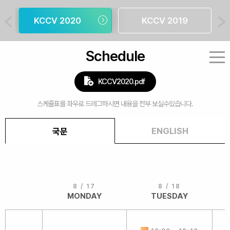
KCCV 2020
KCCV 2019
Schedule
KCCV2020.pdf
ENGLISH
국문
8 / 17
8 / 18
MONDAY
TUESDAY