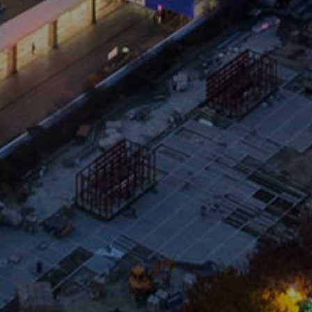
Korean Conference on
Computer Vision
일시
8월 8일 (월) – 11일 (목)
Main Conference (대면) 8월 8일 - 10일
Workshop/Tutorial (비대면) 8월 11일
장소
서울 코엑스 오디토리움 (8월 8일- 10일)
Virtual (8월 11일)