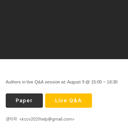
Authors in live Q&A session at: August 9 @ 15:00 ~ 16:30
Paper
Live Q&A
관리자
<kccv2021help@gmail.com>