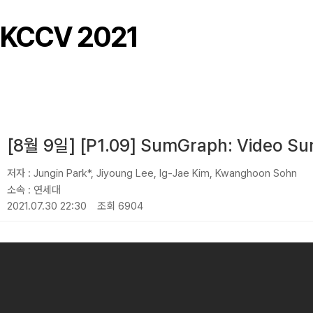
KCCV 2021
[8월 9일] [P1.09] SumGraph: Video Su
저자 :
Jungin Park*, Jiyoung Lee, Ig-Jae Kim, Kwanghoon Sohn
소속 :
연세대
2021.07.30 22:30
조회 6904